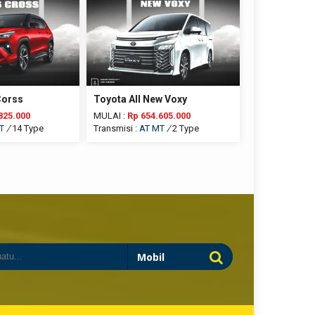
Corss
Toyota All New Voxy
825.000
MULAI :
Rp 654.605.000
T
/
14 Type
Transmisi :
AT
MT
/
2 Type