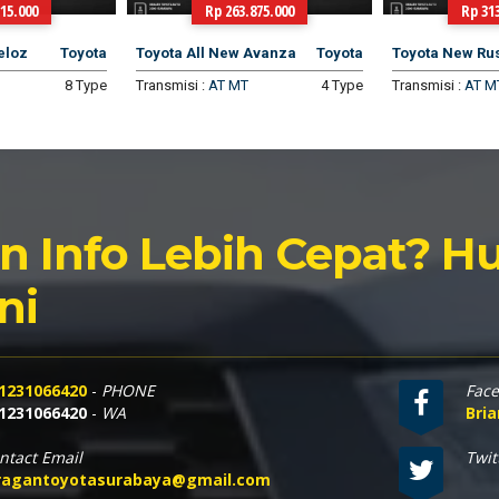
15.000
Rp 263.875.000
Rp 31
eloz
Toyota
Toyota All New Avanza
Toyota
Toyota New Ru
8 Type
Transmisi :
AT
MT
4 Type
Transmisi :
AT
M
in Info Lebih Cepat? 
ni
1231066420
-
PHONE
Fac
1231066420
-
WA
Bri
ntact Email
Twit
ragantoyotasurabaya@gmail.com