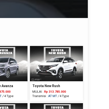
w Avanza
Toyota New Rush
875.000
MULAI :
Rp 313.785.000
T
/
4 Type
Transmisi :
AT
MT
/
4 Type