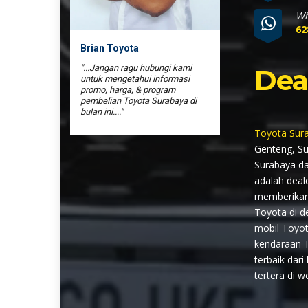
Wh
62
Brian Toyota
"...Jangan ragu hubungi kami
Dea
untuk mengetahui informasi
promo, harga, & program
pembelian Toyota Surabaya di
bulan ini...."
Toyota Sur
Genteng, Su
Surabaya da
adalah deal
memberikan 
Toyota di d
mobil Toyot
kendaraan 
terbaik dar
tertera di we