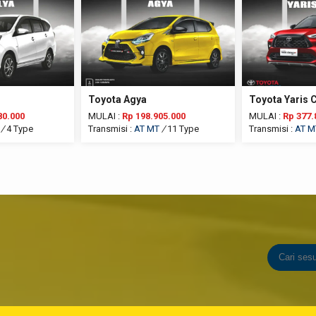
Toyota Agya
Toyota Yaris 
80.000
MULAI :
Rp 198.905.000
MULAI :
Rp 377.
/
4 Type
Transmisi :
AT
MT
/
11 Type
Transmisi :
AT
M