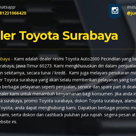
atsapp
Ins
81231066420
@ju
ler Toyota Surabaya
abaya
- Kami adalah dealer resmi Toyota Auto2000 Pecindilan yang bera
rabaya, Jawa Timur 60273. Kami mengkhususkan diri dalam penjualan
n sekitarnya, secara tunai / kredit. Kami juga melayani penukaran 
er Toyota surabaya yang akan selalu memberikan pelayanan yang terb
berbagai pelayanan seperti penjualan, service dan spare part di deale
ealer kami untuk menambah kenyamanan bagi konsumen. Jika anda in
a surabaya, promo Toyota surabaya, diskon Toyota surabaya, alamat 
Toyota, anda dapat menghubungi kami. Dapatkan berbagai promo mob
i kami, serta diskon dan cashback puluhan juta rupiah. segera pesan a
bsite ini.