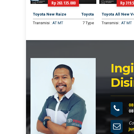
.750
Rp 263.135.000
Rp 319.5
ix
Toyota
Toyota New Raize
Toyota
Toyota All New V
12 Type
Transmisi :
AT
MT
7 Type
Transmisi :
AT
MT
Ing
Disi
08
08
Co
ju