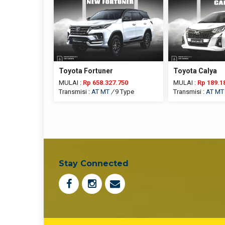
Toyota Fortuner
Toyota Calya
MULAI :
Rp 658.327.750
MULAI :
Rp 189.1
Transmisi :
AT
MT
/
9 Type
Transmisi :
AT
MT
Stay Connected