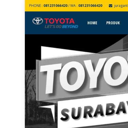
PHONE :
081231066420
/ WA :
081231066420
juragan
HOME
PRODUK