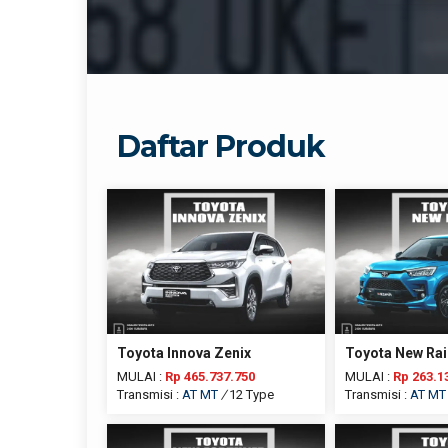
Daftar Produk
Toyota Innova Zenix
Toyota New Ra
MULAI :
Rp 465.737.750
MULAI :
Rp 263.1
Transmisi :
AT
MT
/
12 Type
Transmisi :
AT
MT