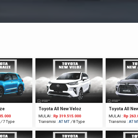
ize
Toyota All New Veloz
Toyota All Ne
35.000
MULAI :
Rp 319.515.000
MULAI :
Rp 263.
/
7 Type
Transmisi :
AT
MT
/
8 Type
Transmisi :
AT
M