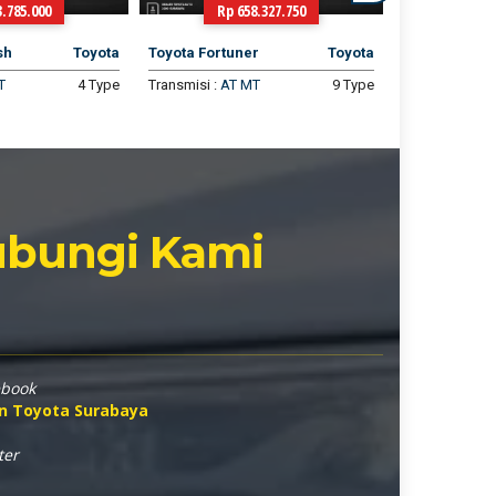
3.785.000
Rp 658.327.750
Rp 
sh
Toyota
Toyota Fortuner
Toyota
Toyota Calya
T
4 Type
Transmisi :
AT
MT
9 Type
Transmisi :
AT
Hubungi Kami
ebook
an Toyota Surabaya
ter