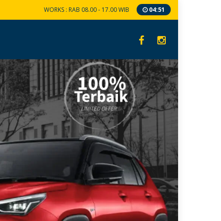
WORKS : RAB 08.00 - 17.00 WIB
04
:
51